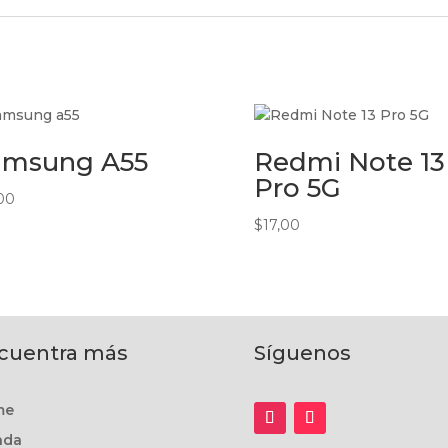
amsung A55
Redmi Note 13
Pro 5G
,00
$
17,00
cuentra más
Síguenos
me
nda