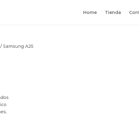
Home
Tienda
Con
/ Samsung A25
ados
tico
nes,