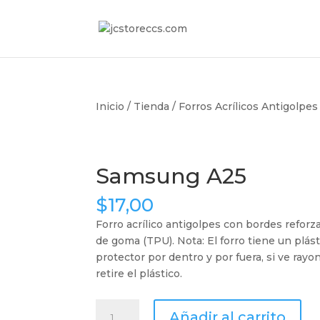
Inicio
/
Tienda
/
Forros Acrílicos Antigolpes
Samsung A25
$
17,00
Forro acrílico antigolpes con bordes reforz
de goma (TPU). Nota: El forro tiene un plás
protector por dentro y por fuera, si ve rayo
retire el plástico.
Samsung
Añadir al carrito