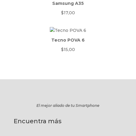
Samsung A35
$
17,00
Tecno POVA 6
$
15,00
El mejor aliado de tu Smartphone
Encuentra más