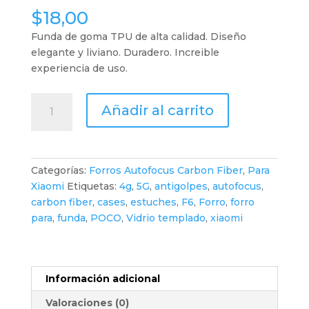
$
18,00
Funda de goma TPU de alta calidad. Diseño
elegante y liviano. Duradero. Increible
experiencia de uso.
Xiaomi
Añadir al carrito
14T
Pro
cantidad
Categorías:
Forros Autofocus Carbon Fiber
,
Para
Xiaomi
Etiquetas:
4g
,
5G
,
antigolpes
,
autofocus
,
carbon fiber
,
cases
,
estuches
,
F6
,
Forro
,
forro
para
,
funda
,
POCO
,
Vidrio templado
,
xiaomi
Información adicional
Valoraciones (0)